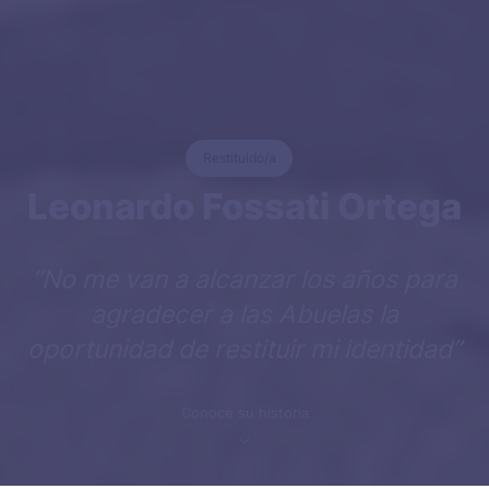
Restituido/a
Leonardo Fossati Ortega
“No me van a alcanzar los años para
agradecer a las Abuelas la
oportunidad de restituir mi identidad”
Conocé su historia