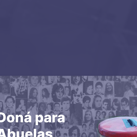
Doná para
Abuelas