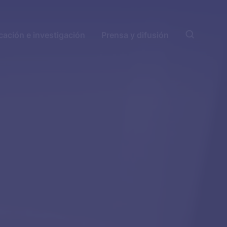
ación e investigación
Prensa y difusión