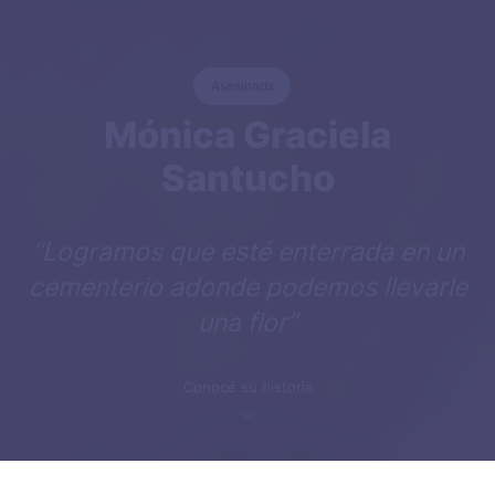
Asesinadx
Mónica Graciela
Santucho
“Logramos que esté enterrada en un
cementerio adonde podemos llevarle
una flor”
Conocé su historia
Inicio
nietas-y-nietos
Historia familiar